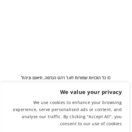
© כל הזכויות שמורות לא.ד רהט הנדסה, תיאום וניהול
We value your privacy
בניית אתר: שירה קולקר
We use cookies to enhance your browsing
experience, serve personalised ads or content, and
עמוד הבית
פרויקטים
אודות
הערכים שלנו
צרו קשר
קריירה
English
analyse our traffic. By clicking "Accept All", you
consent to our use of cookies.
מדיניות פרטיות