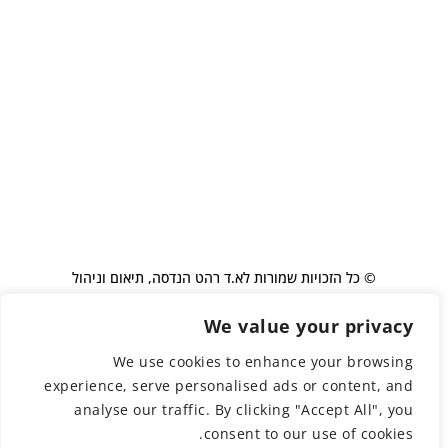
© כל הזכויות שמורות לא.ד רהט הנדסה, תיאום וניהול
We value your privacy
בניית אתר: שירה קולקר
We use cookies to enhance your browsing
experience, serve personalised ads or content, and
עמוד הבית
פרויקטים
אודות
הערכים שלנו
צרו קשר
קריירה
English
analyse our traffic. By clicking "Accept All", you
consent to our use of cookies.
מדיניות פרטיות