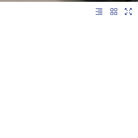
חד
הפ
דו
מי
בי