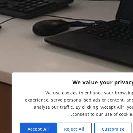
We value your privac
We use cookies to enhance your browsin
experience, serve personalised ads or content, an
analyse our traffic. By clicking "Accept All", yo
consent to our use of cookies
Accept All
Reject All
Customise