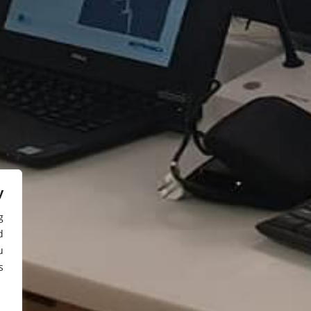
y
g
d
u
.